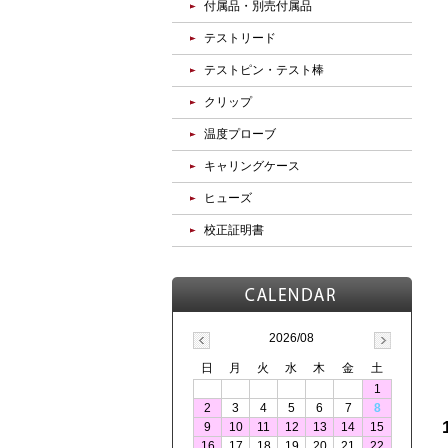
付属品・別売付属品
テストリード
テストピン・テスト棒
クリップ
温度プローブ
キャリングケース
ヒューズ
校正証明書
2026/08
日
月
火
水
木
金
土
1
2
3
4
5
6
7
8
9
10
11
12
13
14
15
16
17
18
19
20
21
22